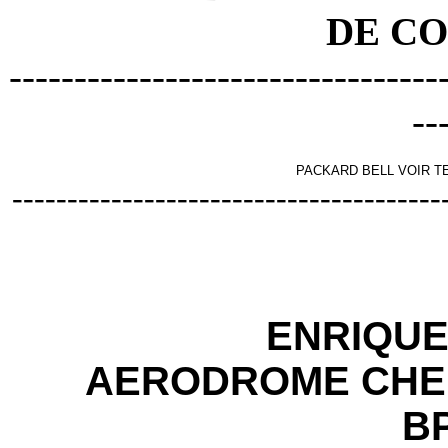
DE C
---------------------------------
--
PACKARD BELL VOIR T
---------------------------------------
ENRIQU
AERODROME CHE
BP