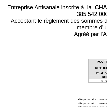
Entreprise Artisanale inscrite à la
CHA
385 542 0
Acceptant le règlement des sommes d
membre d'u
Agréé par l'A
PAS T
RETOUR
PAGE 
BO
© -P
site partenaire :
www.e
site partenaire :
www.at
site partenaire :
www.a